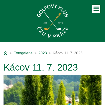
Home
Fotogalerie
2023
Kácov 11. 7. 2023
ubmenu
Kácov 11. 7. 2023
ubmenu
ubmenu
ubmenu