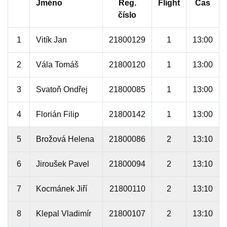
Jméno
Reg.
Flight
Čas
číslo
1
Vitík Jan
21800129
1
13:00
2
Vála Tomáš
21800120
1
13:00
3
Svatoň Ondřej
21800085
1
13:00
4
Florián Filip
21800142
1
13:00
5
Brožová Helena
21800086
2
13:10
6
Jiroušek Pavel
21800094
2
13:10
7
Kocmánek Jiří
21800110
2
13:10
8
Klepal Vladimír
21800107
2
13:10