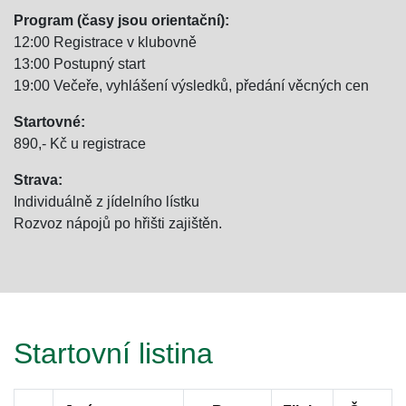
Program (časy jsou orientační):
12:00 Registrace v klubovně
13:00 Postupný start
19:00 Večeře, vyhlášení výsledků, předání věcných cen
Startovné:
890,- Kč u registrace
Strava:
ubmenu
Individuálně z jídelního lístku
Rozvoz nápojů po hřišti zajištěn.
ubmenu
ubmenu
ubmenu
Startovní listina