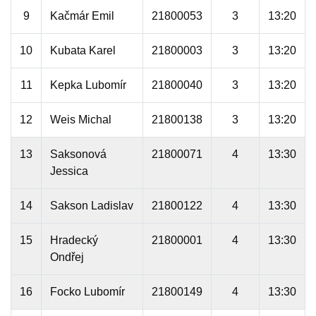
9
Kačmár Emil
21800053
3
13:20
10
Kubata Karel
21800003
3
13:20
11
Kepka Lubomír
21800040
3
13:20
12
Weis Michal
21800138
3
13:20
13
Saksonová
21800071
4
13:30
Jessica
14
Sakson Ladislav
21800122
4
13:30
15
Hradecký
21800001
4
13:30
Ondřej
16
Focko Lubomír
21800149
4
13:30